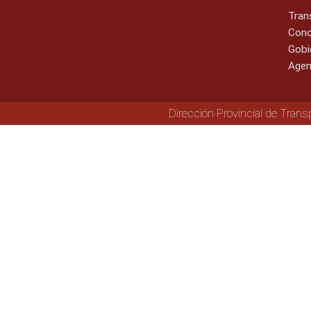
Tran
Cono
Gobi
Agen
Dirección Provincial de Trans