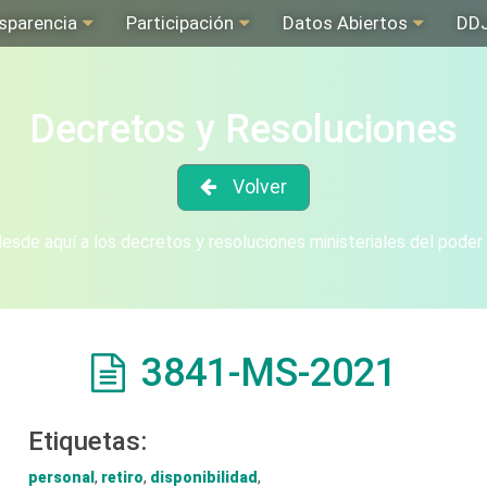
sparencia
Participación
Datos Abiertos
DD
Decretos y Resoluciones
Volver
sde aquí a los decretos y resoluciones ministeriales del poder
3841-MS-2021
Etiquetas:
personal
,
retiro
,
disponibilidad
,