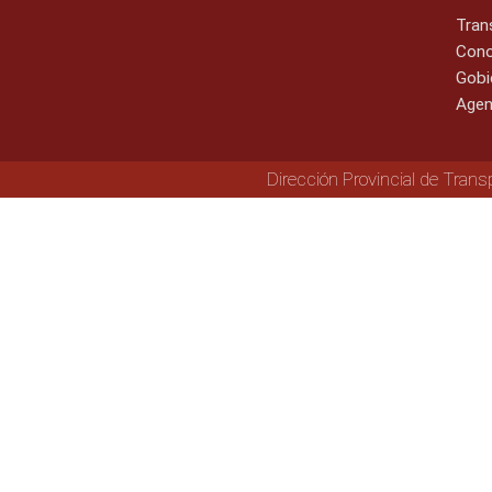
Tran
Cono
Gobi
Agen
Dirección Provincial de Trans