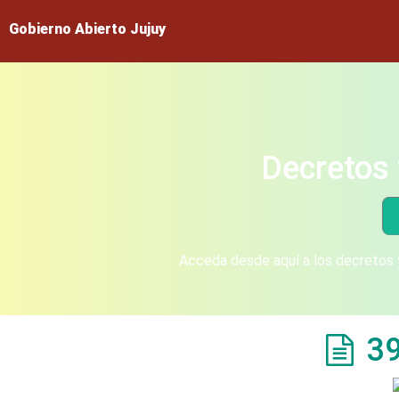
Gobierno Abierto Jujuy
Decretos 
Acceda desde aquí a los decretos y
3