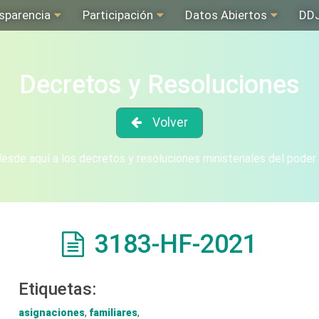
sparencia
Participación
Datos Abiertos
DD
Decretos y Resoluciones
Volver
sde aquí a los decretos y resoluciones ministeriales del poder
3183-HF-2021
Etiquetas:
asignaciones
,
familiares
,