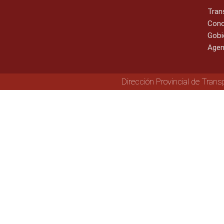
Tran
Cono
Gobi
Agen
Dirección Provincial de Trans