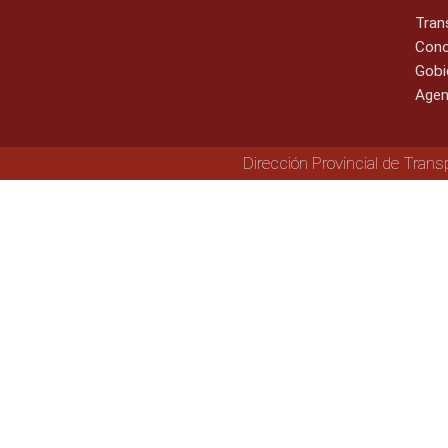
Tran
Cono
Gobi
Agen
Dirección Provincial de Trans