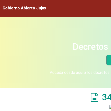
Gobierno Abierto Jujuy
Decretos 
Acceda desde aquí a los decretos y
3