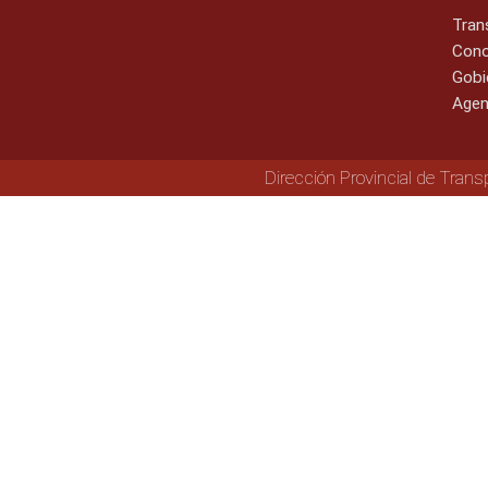
Tran
Cono
Gobi
Agen
Dirección Provincial de Trans