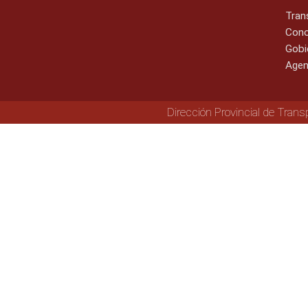
Tran
Cono
Gobi
Agen
Dirección Provincial de Trans