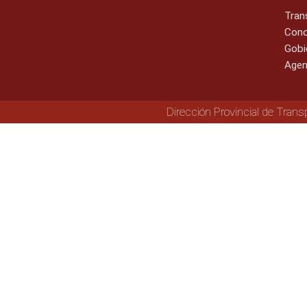
Tran
Cono
Gobi
Agen
Dirección Provincial de Trans