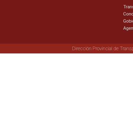
Tran
Cono
Gobi
Agen
Dirección Provincial de Trans