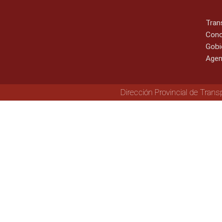
Tran
Cono
Gobi
Agen
Dirección Provincial de Trans