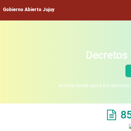
Gobierno Abierto Jujuy
Decretos 
Acceda desde aquí a los decretos y
8