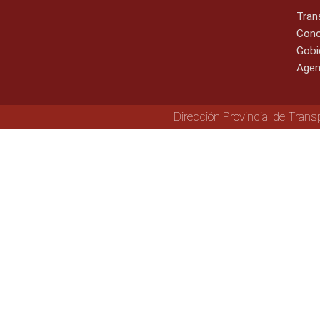
Tran
Cono
Gobi
Agen
Dirección Provincial de Trans