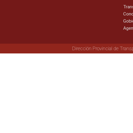
Tran
Cono
Gobi
Agen
Dirección Provincial de Trans