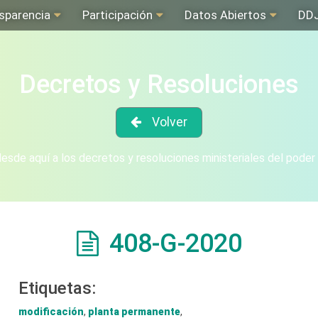
sparencia
Participación
Datos Abiertos
DD
Decretos y Resoluciones
Volver
sde aquí a los decretos y resoluciones ministeriales del poder
408-G-2020
Etiquetas:
modificación
,
planta permanente
,