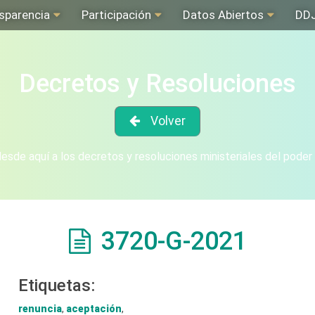
sparencia
Participación
Datos Abiertos
DD
Decretos y Resoluciones
Volver
sde aquí a los decretos y resoluciones ministeriales del poder
3720-G-2021
Etiquetas:
renuncia
,
aceptación
,