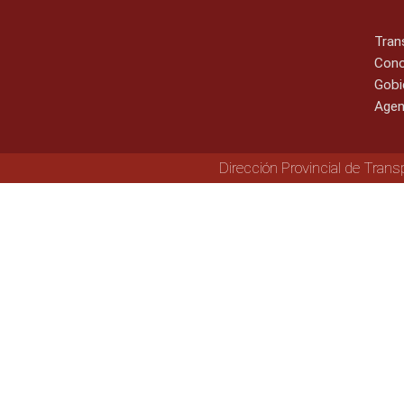
Tran
Cono
Gobi
Agen
Dirección Provincial de Trans