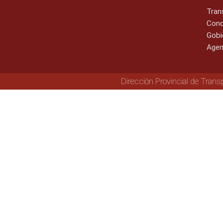
Tran
Cono
Gobi
Agen
Dirección Provincial de Trans