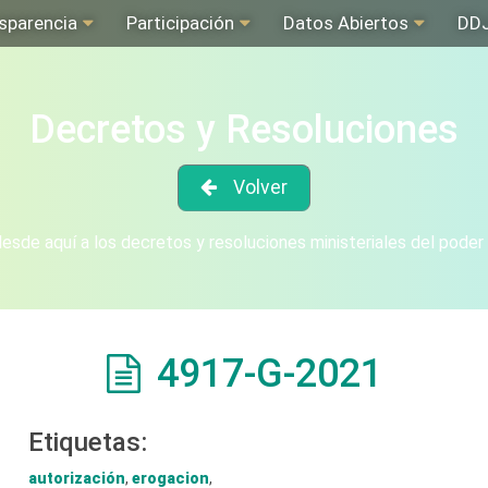
sparencia
Participación
Datos Abiertos
DD
Decretos y Resoluciones
Volver
sde aquí a los decretos y resoluciones ministeriales del poder
4917-G-2021
Etiquetas:
autorización
,
erogacion
,