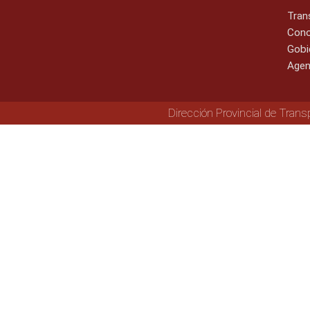
Tran
Cono
Gobi
Agen
Dirección Provincial de Trans