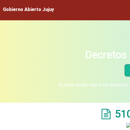
Gobierno Abierto Jujuy
Decretos 
Acceda desde aquí a los decretos y
51