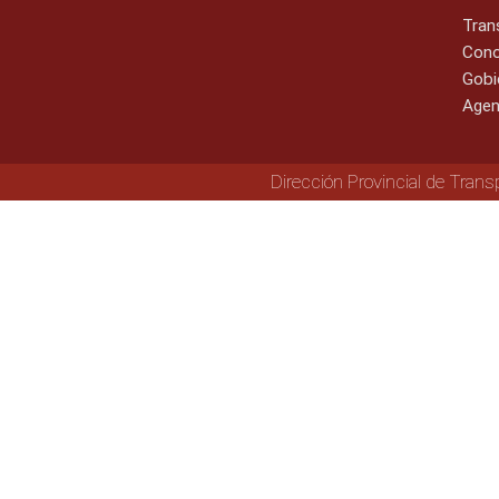
Tran
Cono
Gobi
Agen
Dirección Provincial de Trans