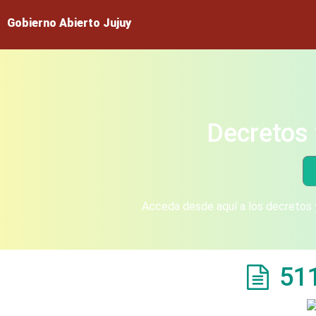
Gobierno Abierto Jujuy
Decretos 
Acceda desde aquí a los decretos y
51