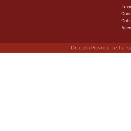
Tran
Cono
Gobi
Agen
Dirección Provincial de Trans