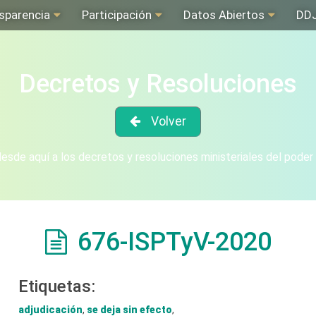
sparencia
Participación
Datos Abiertos
DD
Decretos y Resoluciones
Volver
sde aquí a los decretos y resoluciones ministeriales del poder
676-ISPTyV-2020
Etiquetas:
adjudicación
,
se deja sin efecto
,