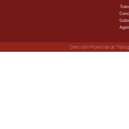
Tran
Cono
Gobi
Agen
Dirección Provincial de Trans