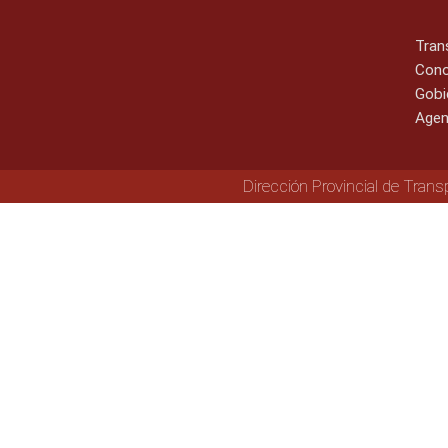
Tran
Cono
Gobi
Agen
Dirección Provincial de Trans