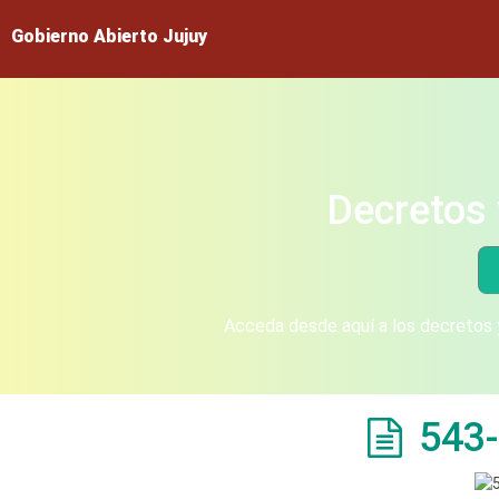
Gobierno Abierto Jujuy
Decretos 
Acceda desde aquí a los decretos y
543