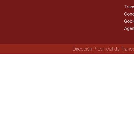
Tran
Cono
Gobi
Agen
Dirección Provincial de Trans