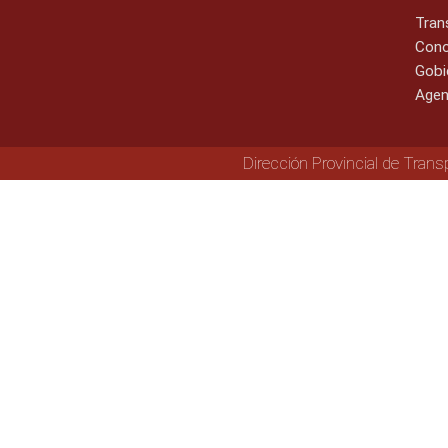
Tran
Cono
Gobi
Agen
Dirección Provincial de Trans