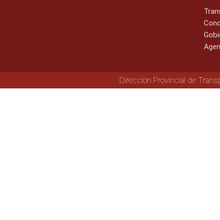
Tran
Cono
Gobi
Agen
Dirección Provincial de Trans