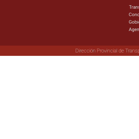
Tran
Cono
Gobi
Agen
Dirección Provincial de Trans