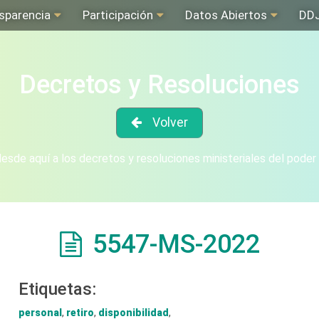
sparencia
Participación
Datos Abiertos
DD
Decretos y Resoluciones
Volver
sde aquí a los decretos y resoluciones ministeriales del poder
5547-MS-2022
Etiquetas:
personal
,
retiro
,
disponibilidad
,