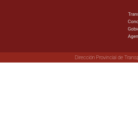
Tran
Cono
Gobi
Agen
Dirección Provincial de Trans