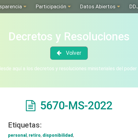
sparencia
Participación
Datos Abiertos
DD
Decretos y Resoluciones
Volver
sde aquí a los decretos y resoluciones ministeriales del poder
5670-MS-2022
Etiquetas:
personal
,
retiro
,
disponibilidad
,