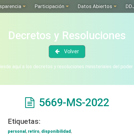
sparencia
Participación
Datos Abiertos
DD
Decretos y Resoluciones
Volver
sde aquí a los decretos y resoluciones ministeriales del poder
5669-MS-2022
Etiquetas:
personal
,
retiro
,
disponibilidad
,