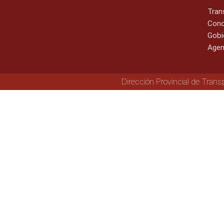
Tran
Cono
Gobi
Agen
Dirección Provincial de Trans