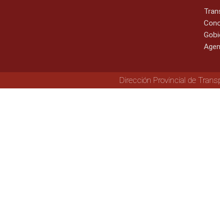
Tran
Cono
Gobi
Agen
Dirección Provincial de Trans