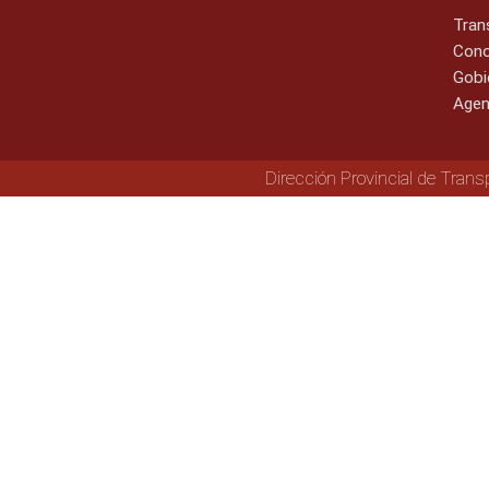
Tran
Cono
Gobi
Agen
Dirección Provincial de Trans