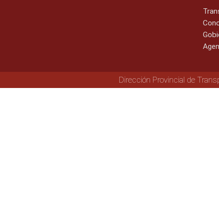
Tran
Cono
Gobi
Agen
Dirección Provincial de Trans