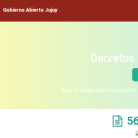
Gobierno Abierto Jujuy
Decretos 
Acceda desde aquí a los decretos y
5