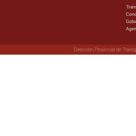
Tran
Cono
Gobi
Agen
Dirección Provincial de Trans