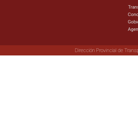
Tran
Cono
Gobi
Agen
Dirección Provincial de Trans