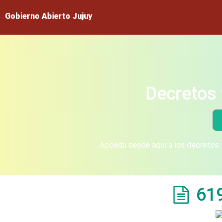
Gobierno Abierto Jujuy
Decretos 
Acceda desde aquí a los decretos y
61