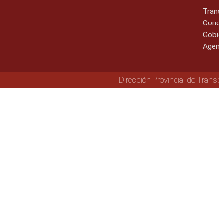
Tran
Cono
Gobi
Agen
Dirección Provincial de Trans