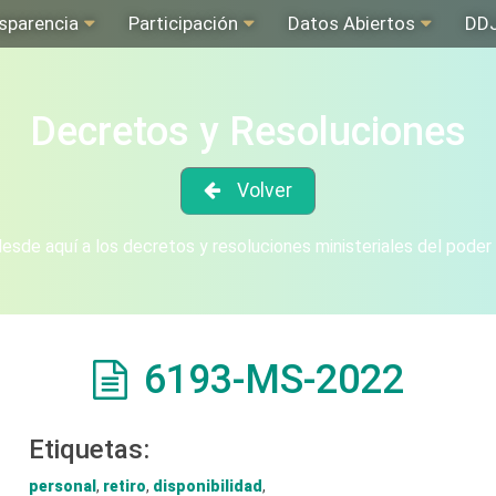
sparencia
Participación
Datos Abiertos
DD
Decretos y Resoluciones
Volver
sde aquí a los decretos y resoluciones ministeriales del poder
6193-MS-2022
Etiquetas:
personal
,
retiro
,
disponibilidad
,