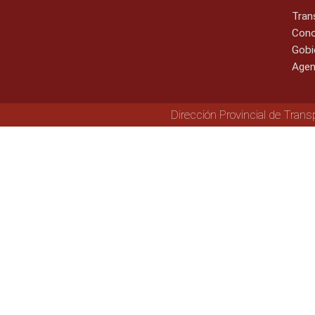
Tran
Cono
Gobi
Agen
Dirección Provincial de Trans