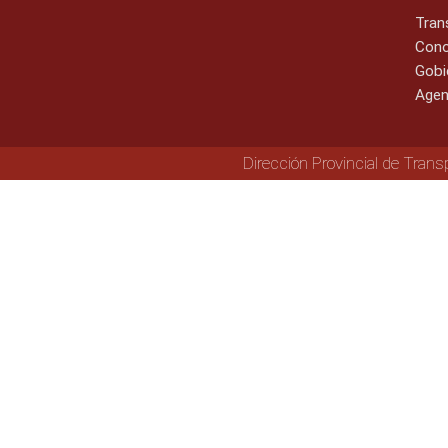
Tran
Cono
Gobi
Agen
Dirección Provincial de Trans