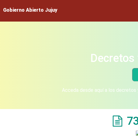
Gobierno Abierto Jujuy
Decretos 
Acceda desde aquí a los decretos y
7