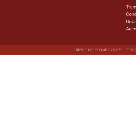
Tran
Cono
Gobi
Agen
Dirección Provincial de Trans