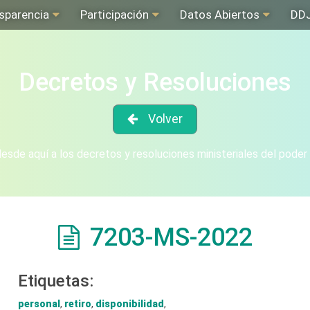
sparencia
Participación
Datos Abiertos
DD
Decretos y Resoluciones
Volver
sde aquí a los decretos y resoluciones ministeriales del poder
7203-MS-2022
Etiquetas:
personal
,
retiro
,
disponibilidad
,