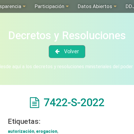
sparencia
Participación
Datos Abiertos
DD
Decretos y Resoluciones
Volver
sde aquí a los decretos y resoluciones ministeriales del poder
7422-S-2022
Etiquetas:
autorización
,
erogacion
,