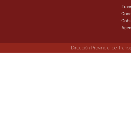
Tran
Cono
Gobi
Agen
Dirección Provincial de Trans