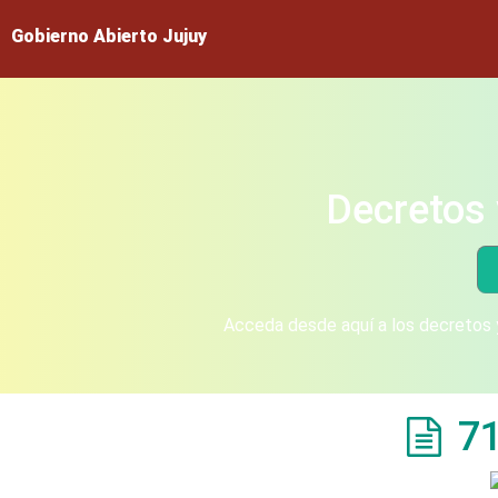
Gobierno Abierto Jujuy
Decretos 
Acceda desde aquí a los decretos y
7