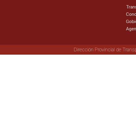
Tran
Cono
Gobi
Agen
Dirección Provincial de Trans