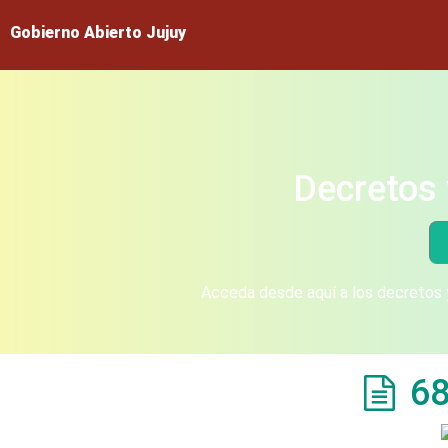
Gobierno Abierto Jujuy
Decretos 
Acceda desde aquí a los decretos y
68