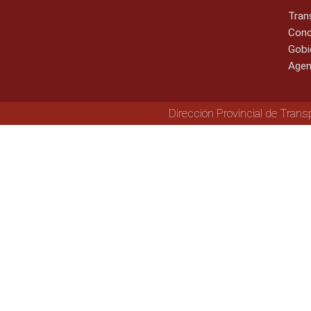
Tran
Cono
Gobi
Agen
Dirección Provincial de Trans