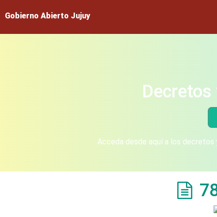
Gobierno Abierto Jujuy
Decretos 
Acceda desde aquí a los decretos y
7