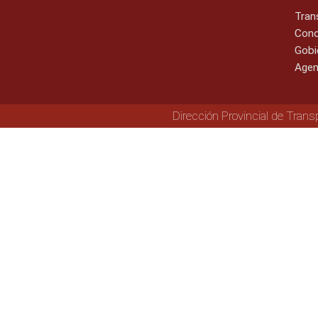
Tran
Cono
Gobi
Agen
Dirección Provincial de Trans