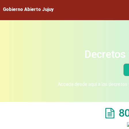
Gobierno Abierto Jujuy
Decretos 
Acceda desde aquí a los decretos y
8